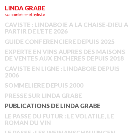
LINDA GRABE
sommelière-éthyliste
CAVISTE : LINDABOIE A LA CHAISE-DIEU A
PARTIR DE L’ETE 2026
GUIDE CONFERENCIERE DEPUIS 2025
EXPERTE EN VINS AUPRES DES MAISONS
DE VENTES AUX ENCHERES DEPUIS 2018
CAVISTE EN LIGNE : LINDABOIE DEPUIS
2006
SOMMELIERE DEPUIS 2000
PRESSE SUR LINDA GRABE
PUBLICATIONS DE LINDA GRABE
LE PASSE DU FUTUR : LE VOLATILE, LE
ROMAN DU VIN
LE PASSE : LES WEINANSCHAUUNGEN