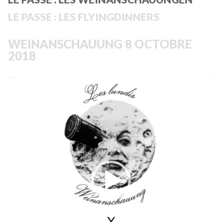
LE PASSE : LES FLYINGDINNERS
WEINANSCHAUUNG 8 OCTOBRE
2018
Lecteur
vidéo